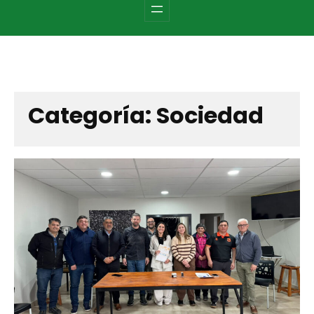
c
h
Categoría:
Sociedad