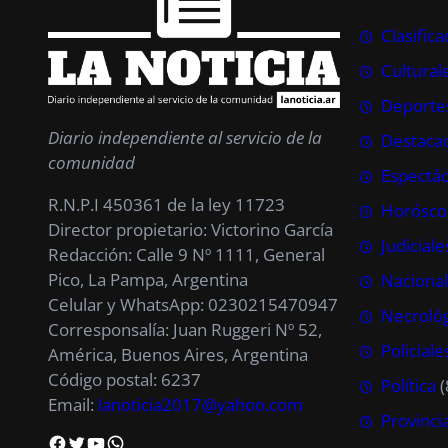
Clasific
Cultural
Deporte
Diario independiente al servicio de la
Destaca
comunidad
Espectác
R.N.P.I 450361 de la ley 11723
Horósco
Director propietario: Victorino García
Judiciale
Redacción: Calle 9 Nº 1111, General
Pico, La Pampa, Argentina
Naciona
Celular y WhatsApp: 0230215470947
Necroló
Corresponsalía: Juan Ruggeri Nº 52,
Policiale
América, Buenos Aires, Argentina
Código postal: 6237
Política
(
Email:
lanoticia2017@yahoo.com
Provinci
Facebook
Twitter
YouTube
WhatsApp