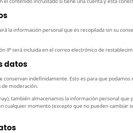
on el contenido incrustado si tiene una cuenta y está cone
os
uirá la información personal que es recopilada sin su cons
ión IP será incluida en el correo electrónico de restablecim
s datos
 se conservan indefinidamente. Esto es para que podamos
a de moderación.
s hay), también almacenamos la información personal que p
l en cualquier momento (excepto que no pueden cambiar s
atos