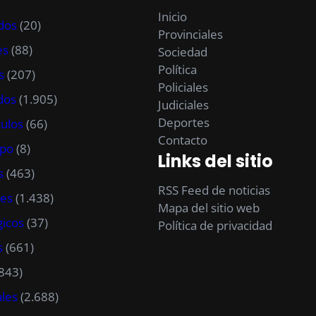
Inicio
ados
(20)
Provinciales
es
(88)
Sociedad
Política
s
(207)
Policiales
dos
(1.905)
Judiciales
Deportes
ulos
(66)
Contacto
po
(8)
Links del sitio
s
(463)
RSS Feed de noticias
les
(1.438)
Mapa del sitio web
gicos
(37)
Política de privacidad
s
(661)
843)
ales
(2.688)