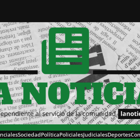
nciales
Sociedad
Política
Policiales
Judiciales
Deportes
Con