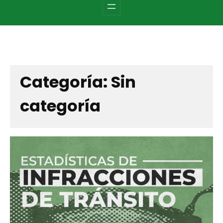
c
h
Categoría:
Sin
categoría