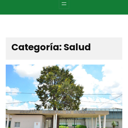
c
h
Categoría:
Salud