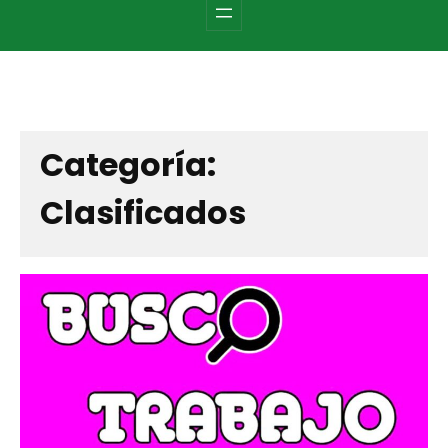
c
h
Categoría:
Clasificados