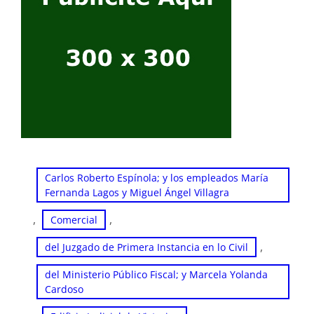
Carlos Roberto Espínola; y los empleados María
Fernanda Lagos y Miguel Ángel Villagra
, 
, 
Comercial
, 
del Juzgado de Primera Instancia en lo Civil
del Ministerio Público Fiscal; y Marcela Yolanda
Cardoso