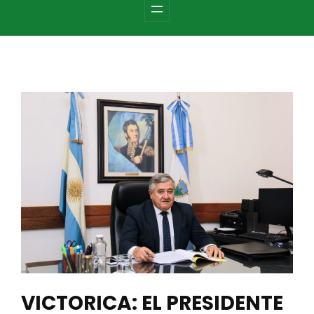
c
h
VICTORICA: EL PRESIDENTE