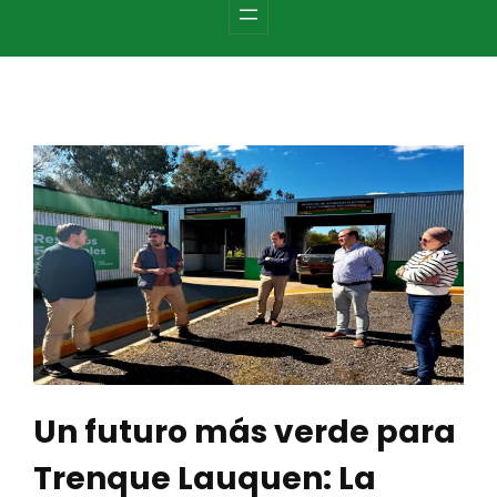
c
h
Un futuro más verde para
Trenque Lauquen: La