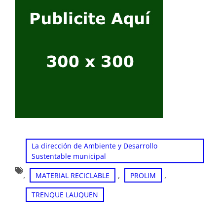
La dirección de Ambiente y Desarrollo
Sustentable municipal
, 
, 
, 
MATERIAL RECICLABLE
PROLIM
TRENQUE LAUQUEN