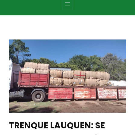
c
h
TRENQUE LAUQUEN: SE