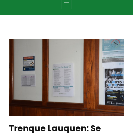
c
h
Trenque Lauquen: Se