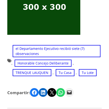
el Departamento Ejecutivo recibió siete (7)
observaciones
, 
, 
Honorable Concejo Deliberante
, 
, 
TRENQUE LAUQUEN
Tu Casa
Tu Lote
Facebook
LinkedIn
Twitter
WhatsApp
Email
Compartir: