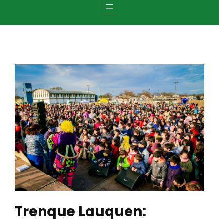
c
h
Trenque Lauquen: