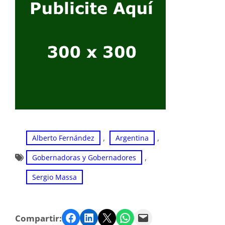
, 
, 
Alberto Fernández
Argentina
, 
Gobernadoras y Gobernadores
Sergio Massa
Facebook
LinkedIn
Twitter
WhatsApp
Email
Compartir: