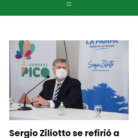
c
h
Sergio Ziliotto se refirió a