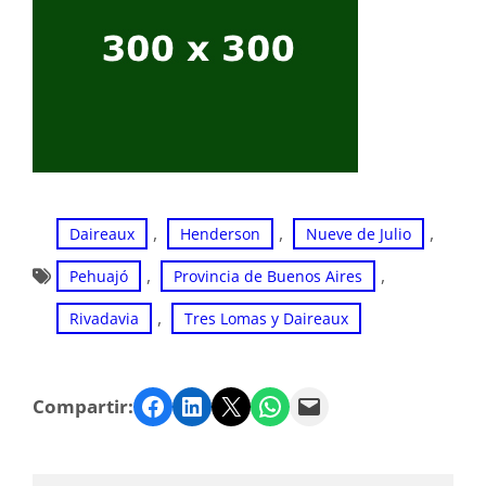
, 
, 
, 
Daireaux
Henderson
Nueve de Julio
, 
, 
Pehuajó
Provincia de Buenos Aires
, 
Rivadavia
Tres Lomas y Daireaux
Facebook
LinkedIn
Twitter
WhatsApp
Email
Compartir: