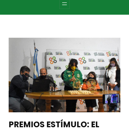
c
h
PREMIOS ESTÍMULO: EL