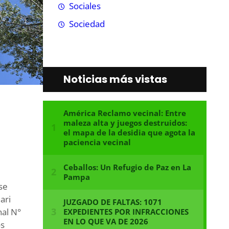
Sociales
Sociedad
Noticias más vistas
se
ari
nal N°
os