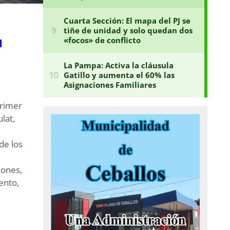
N
primer
lat,
de los
iones,
ento,