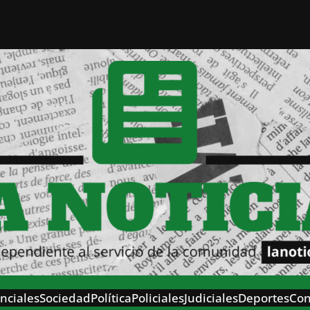
nciales
Sociedad
Política
Policiales
Judiciales
Deportes
Con