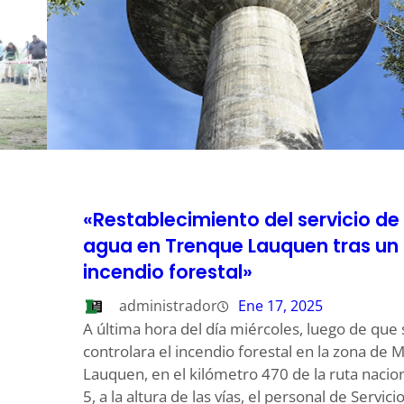
«Restablecimiento del servicio de
agua en Trenque Lauquen tras un
incendio forestal»
administrador
Ene 17, 2025
e
A última hora del día miércoles, luego de que 
controlara el incendio forestal en la zona de M
Lauquen, en el kilómetro 470 de la ruta nacio
5, a la altura de las vías, el personal de Servici