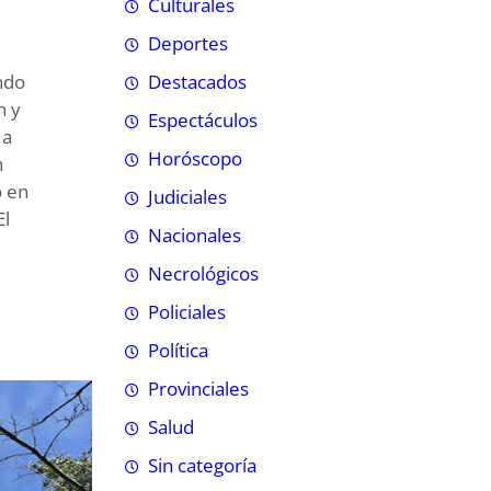
Culturales
Deportes
Destacados
ndo
n y
Espectáculos
 a
Horóscopo
n
o en
Judiciales
El
Nacionales
Necrológicos
Policiales
Política
Provinciales
Salud
Sin categoría