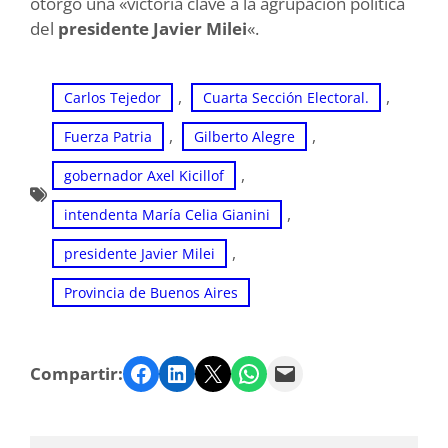
otorgó una «victoria clave a la agrupación política
del
presidente Javier Milei
«.
, 
, 
Carlos Tejedor
Cuarta Sección Electoral.
, 
, 
Fuerza Patria
Gilberto Alegre
, 
gobernador Axel Kicillof
, 
intendenta María Celia Gianini
, 
presidente Javier Milei
Provincia de Buenos Aires
Facebook
LinkedIn
Twitter
WhatsApp
Email
Compartir: