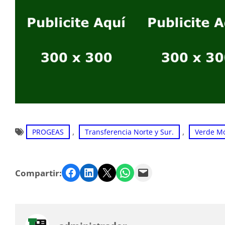
, 
, 
PROGEAS
Transferencia Norte y Sur.
Verde Mó
Facebook
LinkedIn
Twitter
WhatsApp
Email
Compartir: