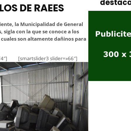
destac
LOS DE RAEES
iente, la Municipalidad de General
 sigla con la que se conoce a los
os cuales son altamente dañinos para
74″]
[smartslider3 slider=»66″]