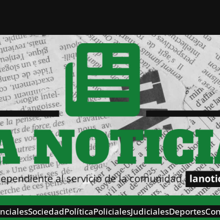
nciales
Sociedad
Política
Policiales
Judiciales
Deportes
Con