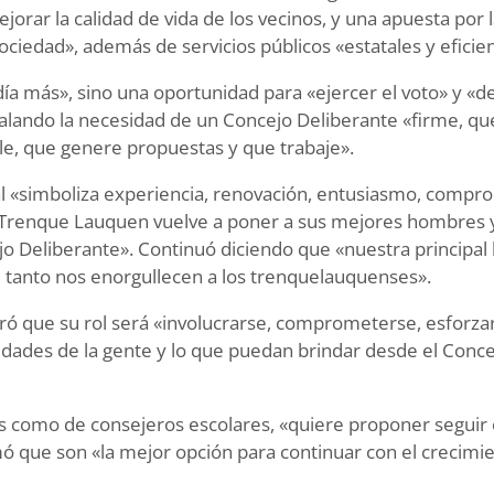
jorar la calidad de vida de los vecinos, y una apuesta por 
ciedad», además de servicios públicos «estatales y eficie
ía más», sino una oportunidad para «ejercer el voto» y «d
alando la necesidad de un Concejo Deliberante «firme, q
ule, que genere propuestas y que trabaje».
cal «simboliza experiencia, renovación, entusiasmo, compr
e Trenque Lauquen vuelve a poner a sus mejores hombres 
jo Deliberante». Continuó diciendo que «nuestra principal
que tanto nos enorgullecen a los trenquelauquenses».
uró que su rol será «involucrarse, comprometerse, esforza
sidades de la gente y lo que puedan brindar desde el Conc
es como de consejeros escolares, «quiere proponer seguir
 que son «la mejor opción para continuar con el crecimie