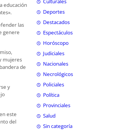
Culturales
la educación
Deportes
ntes».
Destacados
efender las
ue genere
Espectáculos
Horóscopo
omiso,
Judiciales
y mujeres
Nacionales
 bandera de
Necrológicos
Policiales
rse y
ejo
Política
Provinciales
 en este
Salud
nto del
Sin categoría