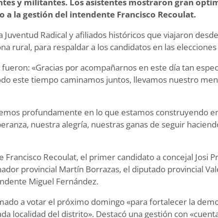
entes y militantes. Los asistentes mostraron gran opt
 a la gestión del intendente Francisco Recoulat.
 Juventud Radical y afiliados históricos que viajaron desde
na rural, para respaldar a los candidatos en las elecciones l
s fueron: «Gracias por acompañarnos en este día tan espec
odo este tiempo caminamos juntos, llevamos nuestro men
reemos profundamente en lo que estamos construyendo en
eranza, nuestra alegría, nuestras ganas de seguir haciend
e Francisco Recoulat, el primer candidato a concejal Josi 
ador provincial Martín Borrazas, el diputado provincial Val
tendente Miguel Fernández.
lamado a votar el próximo domingo «para fortalecer la demo
da localidad del distrito». Destacó una gestión con «cuent