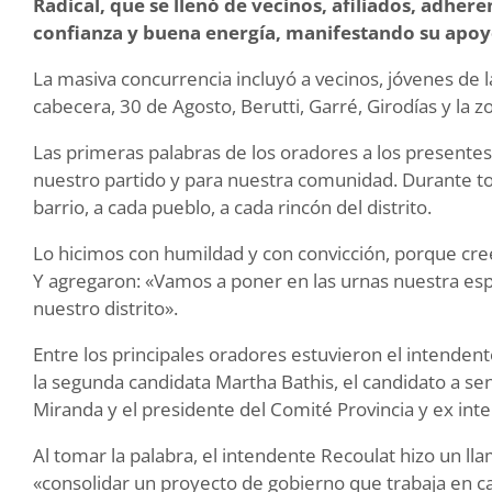
Radical, que se llenó de vecinos, afiliados, adher
confianza y buena energía, manifestando su apoyo
La masiva concurrencia incluyó a vecinos, jóvenes de la
cabecera, 30 de Agosto, Berutti, Garré, Girodías y la zo
Las primeras palabras de los oradores a los presente
nuestro partido y para nuestra comunidad. Durante t
barrio, a cada pueblo, a cada rincón del distrito.
Lo hicimos con humildad y con convicción, porque c
Y agregaron: «Vamos a poner en las urnas nuestra esp
nuestro distrito».
Entre los principales oradores estuvieron el intendent
la segunda candidata Martha Bathis, el candidato a sen
Miranda y el presidente del Comité Provincia y ex in
Al tomar la palabra, el intendente Recoulat hizo un l
«consolidar un proyecto de gobierno que trabaja en ca