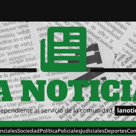
nciales
Sociedad
Política
Policiales
Judiciales
Deportes
Con