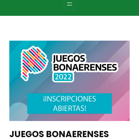
c
h
JUEGOS BONAERENSES