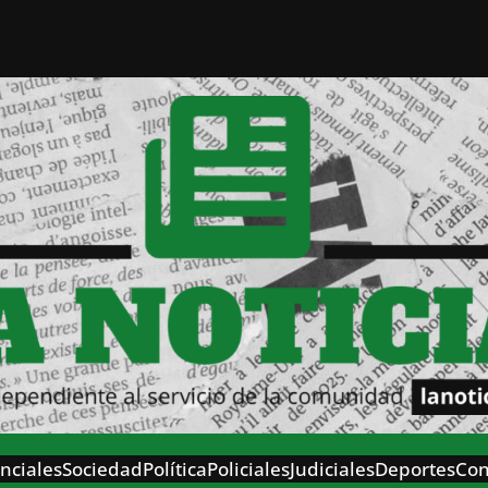
nciales
Sociedad
Política
Policiales
Judiciales
Deportes
Con