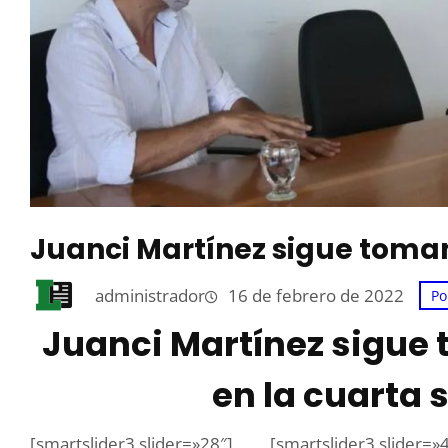
Juanci Martínez sigue toman
administrador
16 de febrero de 2022
Po
Juanci Martínez sigue
en la cuarta 
[smartslider3 slider=»28″]
[smartslider3 slider=»