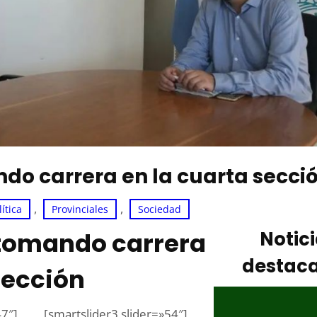
do carrera en la cuarta secci
, 
, 
lítica
Provinciales
Sociedad
 tomando carrera
Notic
destac
sección
47″]
[smartslider3 slider=»54″]