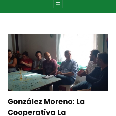
c
h
González Moreno: La
Cooperativa La