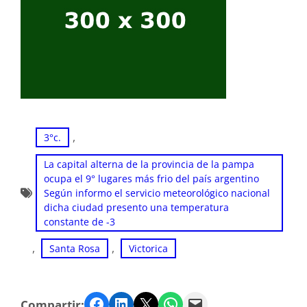
, 
3°c.
La capital alterna de la provincia de la pampa
ocupa el 9° lugares más frio del país argentino
Según informo el servicio meteorológico nacional
dicha ciudad presento una temperatura
constante de -3
, 
, 
Santa Rosa
Victorica
Facebook
LinkedIn
Twitter
WhatsApp
Email
Compartir: