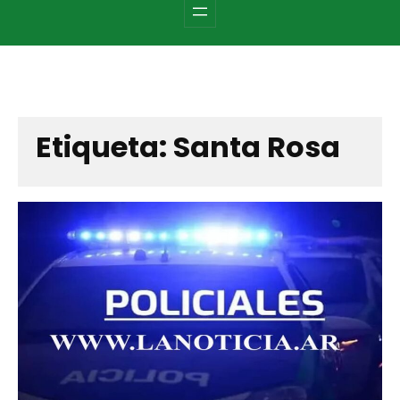
c
h
Etiqueta:
Santa Rosa