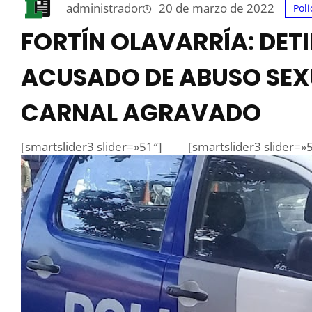
administrador
20 de marzo de 2022
Poli
FORTÍN OLAVARRÍA: DET
ACUSADO DE ABUSO SE
CARNAL AGRAVADO
[smartslider3 slider=»51″]
[smartslider3 slider=»