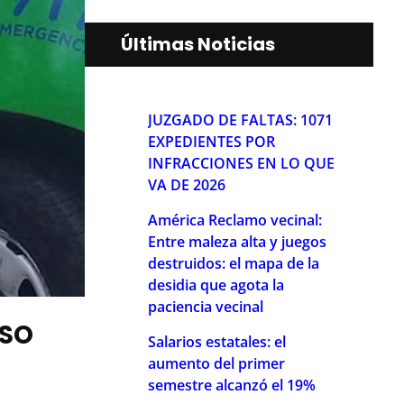
Últimas Noticias
JUZGADO DE FALTAS: 1071
EXPEDIENTES POR
INFRACCIONES EN LO QUE
VA DE 2026
América Reclamo vecinal:
Entre maleza alta y juegos
destruidos: el mapa de la
desidia que agota la
paciencia vecinal
USO
Salarios estatales: el
aumento del primer
semestre alcanzó el 19%