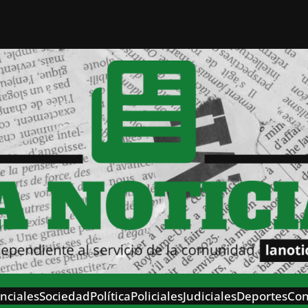
nciales
Sociedad
Política
Policiales
Judiciales
Deportes
Con