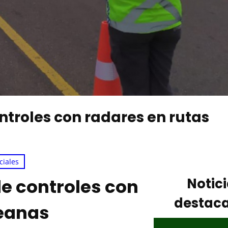
ontroles con radares en rutas
ciales
de controles con
Notic
destac
eanas