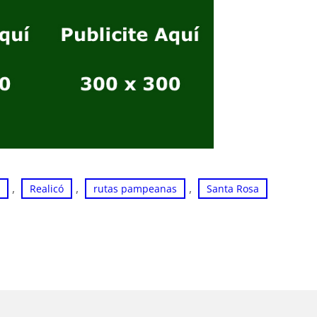
, 
, 
, 
Realicó
rutas pampeanas
Santa Rosa