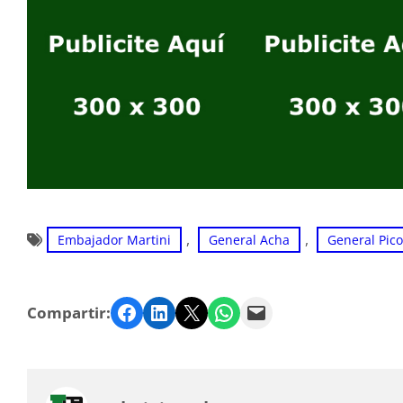
, 
, 
Embajador Martini
General Acha
General Pico
Facebook
LinkedIn
Twitter
WhatsApp
Email
Compartir: