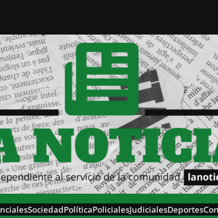
nciales
Sociedad
Política
Policiales
Judiciales
Deportes
Con