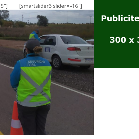
25″]
[smartslider3 slider=»16″]