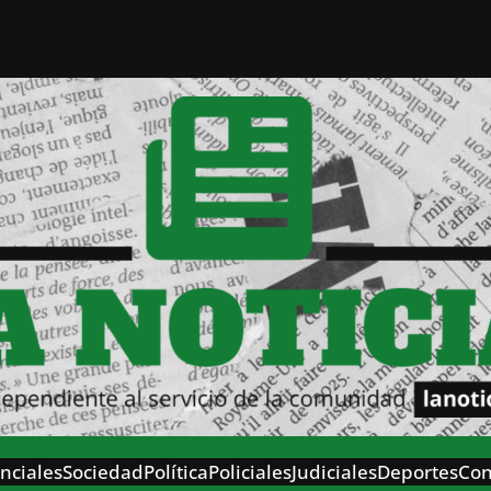
nciales
Sociedad
Política
Policiales
Judiciales
Deportes
Con