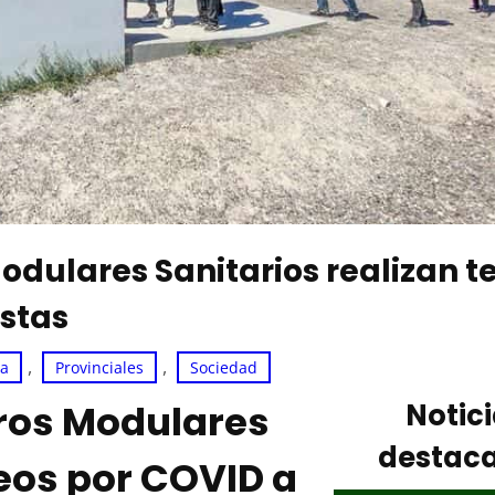
Modulares Sanitarios realizan t
istas
, 
, 
ca
Provinciales
Sociedad
ntros Modulares
Notic
destac
teos por COVID a