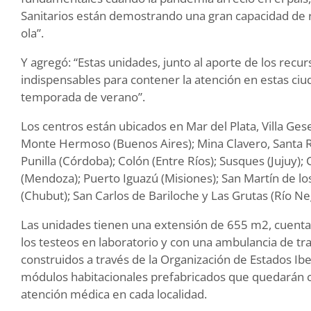
Sanitarios están demostrando una gran capacidad de r
ola”.
Y agregó: “Estas unidades, junto al aporte de los rec
indispensables para contener la atención en estas ciu
temporada de verano”.
Los centros están ubicados en Mar del Plata, Villa Ges
Monte Hermoso (Buenos Aires); Mina Clavero, Santa R
Punilla (Córdoba); Colón (Entre Ríos); Susques (Jujuy);
(Mendoza); Puerto Iguazú (Misiones); San Martín de 
(Chubut); San Carlos de Bariloche y Las Grutas (Río Neg
Las unidades tienen una extensión de 655 m2, cuentan
los testeos en laboratorio y con una ambulancia de t
construidos a través de la Organización de Estados I
módulos habitacionales prefabricados que quedarán c
atención médica en cada localidad.