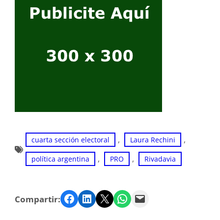
, 
, 
cuarta sección electoral
Laura Rechini
, 
, 
política argentina
PRO
Rivadavia
Facebook
LinkedIn
Twitter
WhatsApp
Email
Compartir: