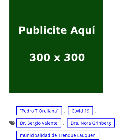
, 
, 
“Pedro T.Orellana”
Covid 19
, 
, 
Dr. Sergio Valente
Dra. Nora Grinberg
municipalidad de Trenque Lauquen