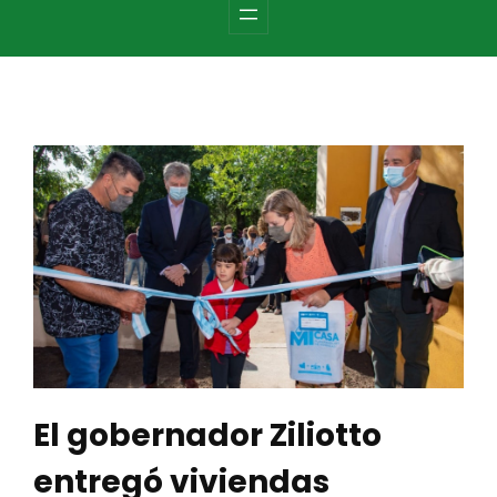
c
h
El gobernador Ziliotto
entregó viviendas