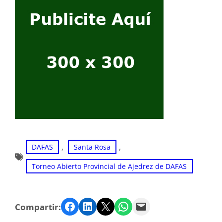
, 
, 
DAFAS
Santa Rosa
Torneo Abierto Provincial de Ajedrez de DAFAS
Facebook
LinkedIn
Twitter
WhatsApp
Email
Compartir: