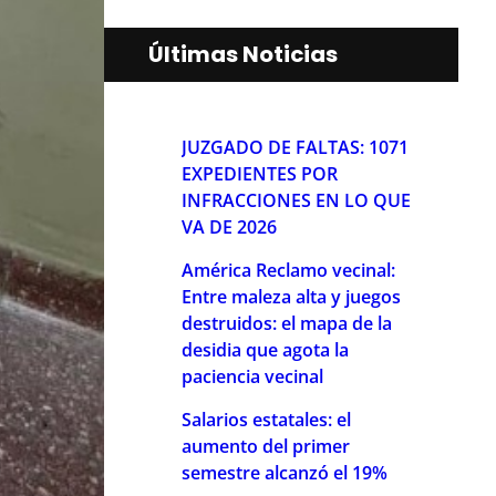
Últimas Noticias
JUZGADO DE FALTAS: 1071
EXPEDIENTES POR
INFRACCIONES EN LO QUE
VA DE 2026
América Reclamo vecinal:
Entre maleza alta y juegos
destruidos: el mapa de la
desidia que agota la
paciencia vecinal
Salarios estatales: el
aumento del primer
semestre alcanzó el 19%