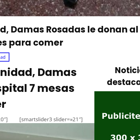
d, Damas Rosadas le donan al
les para comer
dad
unidad, Damas
Notic
destac
spital 7 mesas
er
20″]
[smartslider3 slider=»21″]