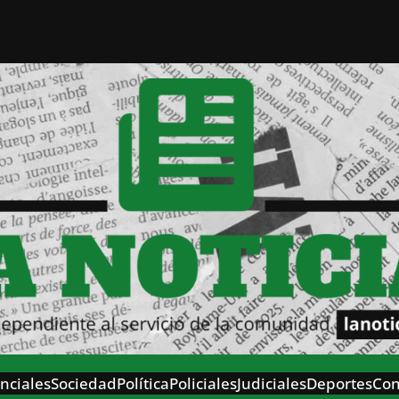
nciales
Sociedad
Política
Policiales
Judiciales
Deportes
Con