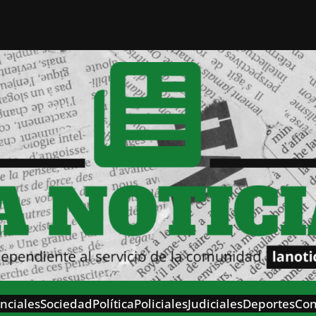
nciales
Sociedad
Política
Policiales
Judiciales
Deportes
Con