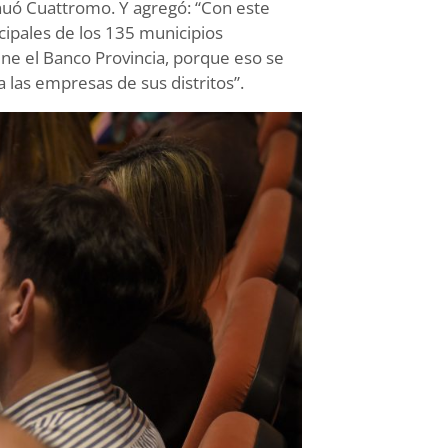
nuó Cuattromo. Y agregó: “Con este
ipales de los 135 municipios
ne el Banco Provincia, porque eso se
 las empresas de sus distritos”.