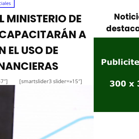
ciales
 MINISTERIO DE
Notic
destac
 CAPACITARÁN A
N EL USO DE
INANCIERAS
67″]
[smartslider3 slider=»15″]