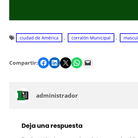
, 
, 
ciudad de América
corralón Municipal
mascul
Facebook
LinkedIn
Twitter
WhatsApp
Email
Compartir:
administrador
Deja una respuesta