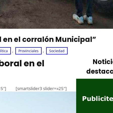
 en el corralón Municipal”
, 
, 
lítica
Provinciales
Sociedad
oral en el
Notic
destac
15″]
[smartslider3 slider=»25″]