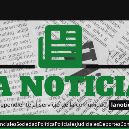
nciales
Sociedad
Política
Policiales
Judiciales
Deportes
Con