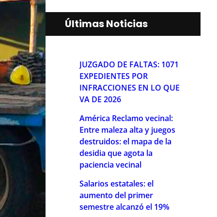
Últimas Noticias
JUZGADO DE FALTAS: 1071
EXPEDIENTES POR
INFRACCIONES EN LO QUE
VA DE 2026
América Reclamo vecinal:
Entre maleza alta y juegos
destruidos: el mapa de la
desidia que agota la
paciencia vecinal
Salarios estatales: el
aumento del primer
semestre alcanzó el 19%