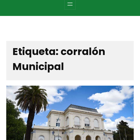
c
h
Etiqueta:
corralón
Municipal