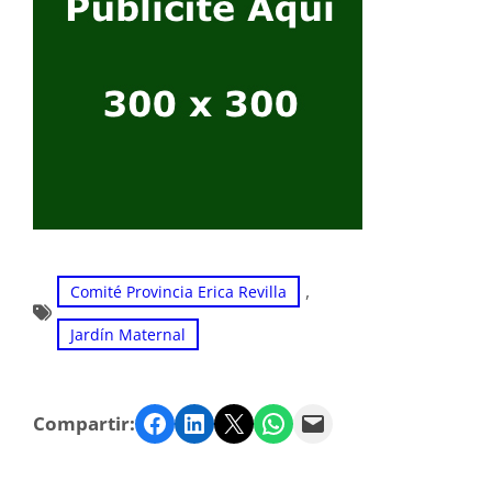
, 
Comité Provincia Erica Revilla
Jardín Maternal
Facebook
LinkedIn
Twitter
WhatsApp
Email
Compartir: