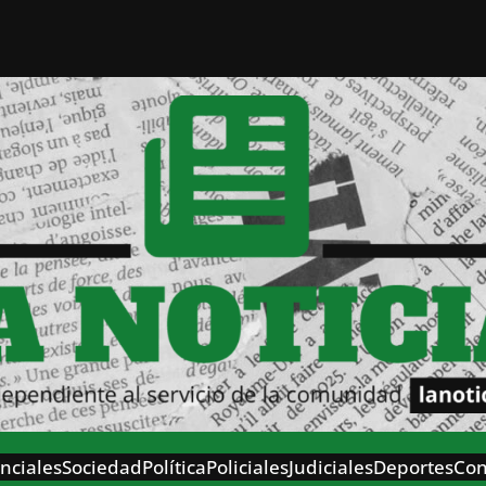
nciales
Sociedad
Política
Policiales
Judiciales
Deportes
Con