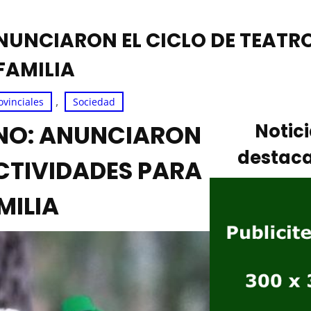
NUNCIARON EL CICLO DE TEATRO
FAMILIA
, 
ovinciales
Sociedad
RNO: ANUNCIARON
Notic
destac
ACTIVIDADES PARA
MILIA