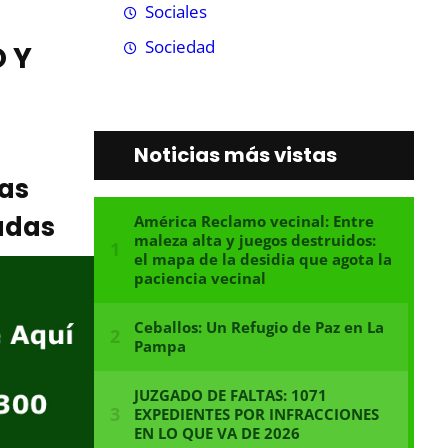
Sociales
Sociedad
 Y
Noticias más vistas
ias
adas