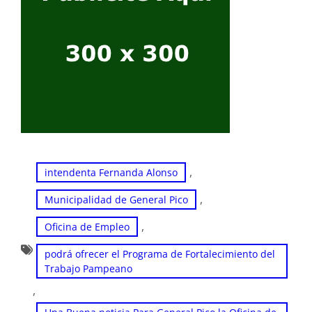
, 
intendenta Fernanda Alonso
, 
Municipalidad de General Pico
, 
Oficina de Empleo
podrá ofrecer el Programa de Fortalecimiento del
Trabajo Pampeano
, 