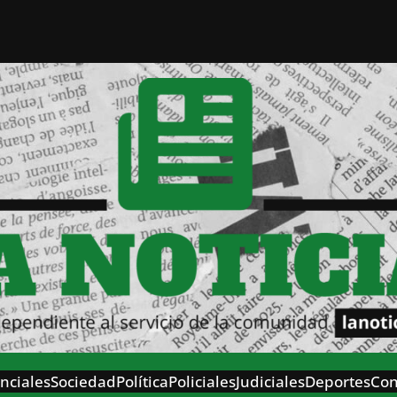
nciales
Sociedad
Política
Policiales
Judiciales
Deportes
Con