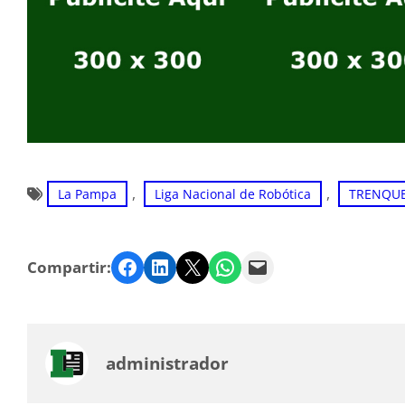
, 
, 
La Pampa
Liga Nacional de Robótica
TRENQU
Facebook
LinkedIn
Twitter
WhatsApp
Email
Compartir:
administrador