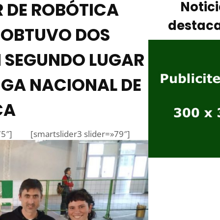
R DE ROBÓTICA
Notic
destac
 OBTUVO DOS
N SEGUNDO LUGAR
LIGA NACIONAL DE
CA
75″]
[smartslider3 slider=»79″]