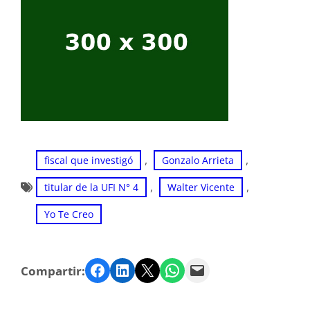
, 
, 
fiscal que investigó
Gonzalo Arrieta
, 
, 
titular de la UFI N° 4
Walter Vicente
Yo Te Creo
Facebook
LinkedIn
Twitter
WhatsApp
Email
Compartir: