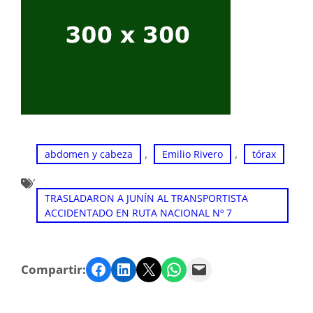
, 
, 
abdomen y cabeza
Emilio Rivero
tórax
, 
TRASLADARON A JUNÍN AL TRANSPORTISTA
ACCIDENTADO EN RUTA NACIONAL Nº 7
Facebook
LinkedIn
Twitter
WhatsApp
Email
Compartir: