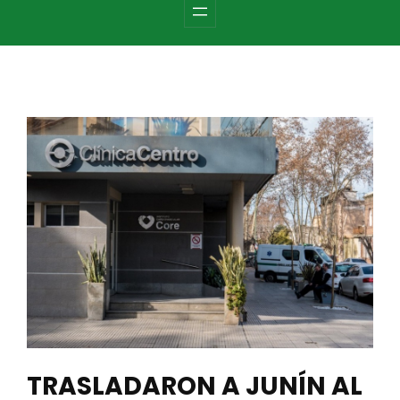
c
h
TRASLADARON A JUNÍN AL