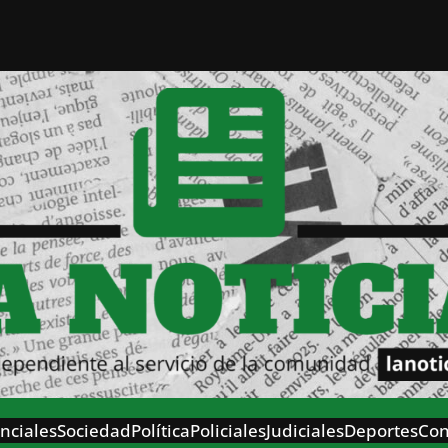
nciales
Sociedad
Política
Policiales
Judiciales
Deportes
Con