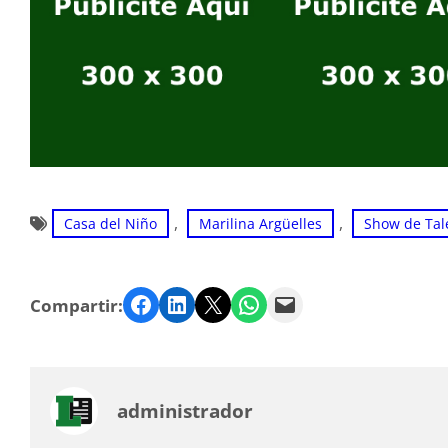
, 
, 
Casa del Niño
Marilina Argüelles
Show de Tal
Facebook
LinkedIn
Twitter
WhatsApp
Email
Compartir:
administrador