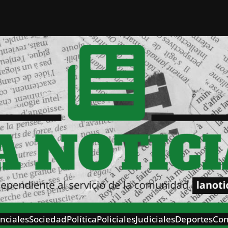
nciales
Sociedad
Política
Policiales
Judiciales
Deportes
Con