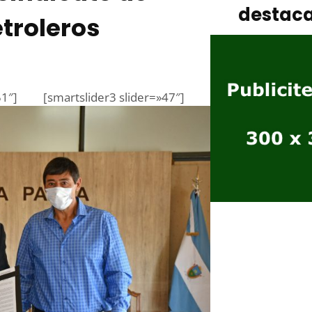
destac
troleros
51″]
[smartslider3 slider=»47″]