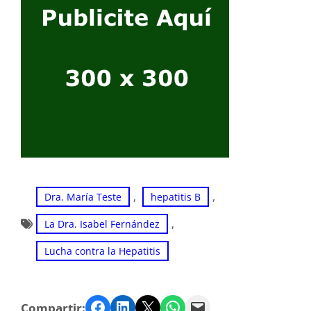
, 
, 
Dra. María Teste
hepatitis B
, 
La Dra. Isabel Fernández
Lucha contra la Hepatitis
Facebook
LinkedIn
Twitter
WhatsApp
Email
Compartir: