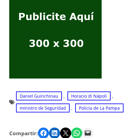
, 
, 
Daniel Guinchinau
Horacio di Nápoli
, 
ministro de Seguridad
Policía de La Pampa
Facebook
LinkedIn
Twitter
WhatsApp
Email
Compartir: