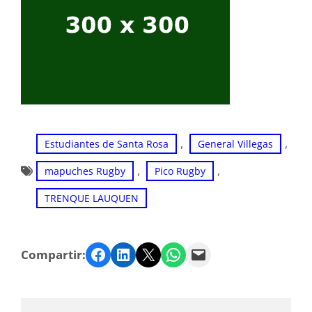
, 
, 
Estudiantes de Santa Rosa
General Villegas
, 
, 
mapuches Rugby
Pico Rugby
TRENQUE LAUQUEN
Facebook
LinkedIn
Twitter
WhatsApp
Email
Compartir: