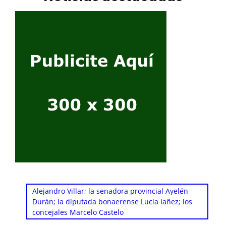
Alejandro Villar; la senadora provincial Ayelén
Durán; la diputada bonaerense Lucía Iañez; los
concejales Marcelo Castelo