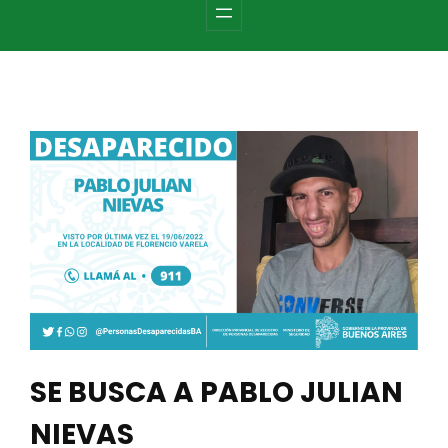
c
h
SE BUSCA A PABLO JULIAN
NIEVAS