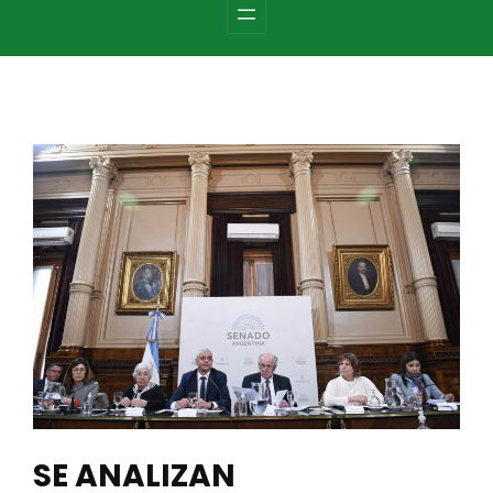
c
h
SE ANALIZAN