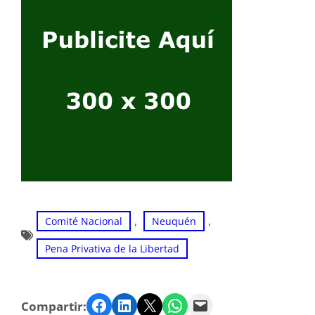
, 
, 
Comité Nacional
Neuquén
Pena Privativa de la Libertad
Facebook
LinkedIn
Twitter
WhatsApp
Email
Compartir: