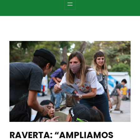
c
h
RAVERTA: “AMPLIAMOS