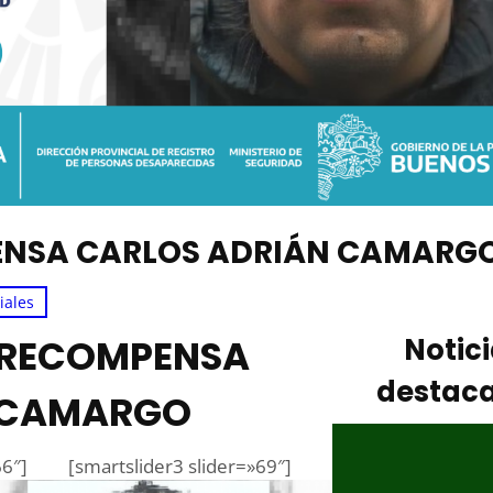
PENSA CARLOS ADRIÁN CAMARG
iales
E RECOMPENSA
Notic
destac
 CAMARGO
66″]
[smartslider3 slider=»69″]