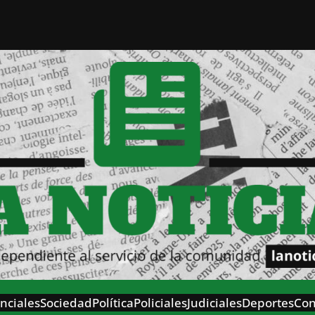
nciales
Sociedad
Política
Policiales
Judiciales
Deportes
Con