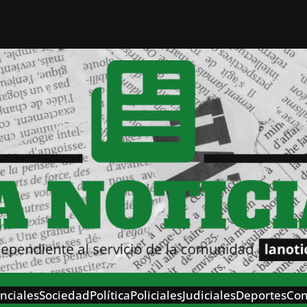
nciales
Sociedad
Política
Policiales
Judiciales
Deportes
Con