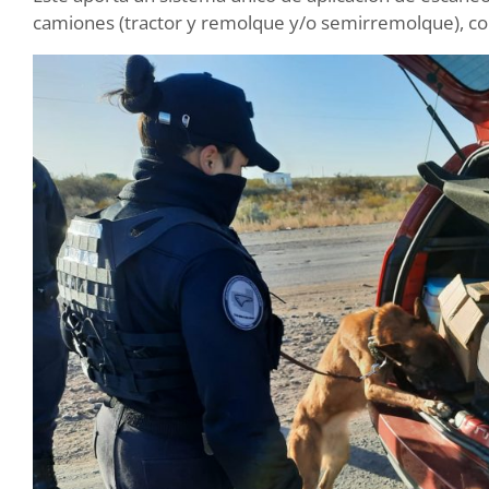
camiones (tractor y remolque y/o semirremolque), co