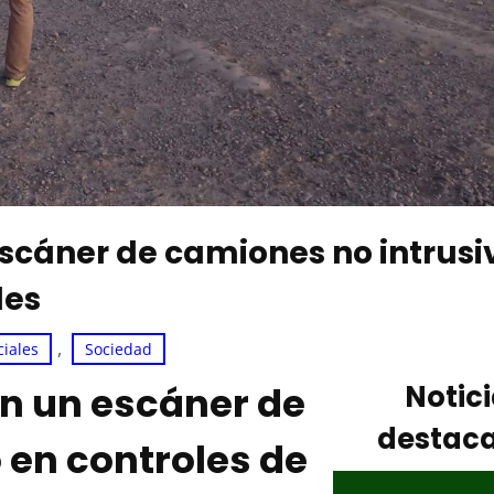
escáner de camiones no intrusi
les
, 
ciales
Sociedad
an un escáner de
Notic
destac
 en controles de